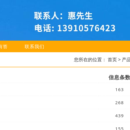
有答
联系我们
您所在的位置：
首页
> 产
信息条
163
268
439
155