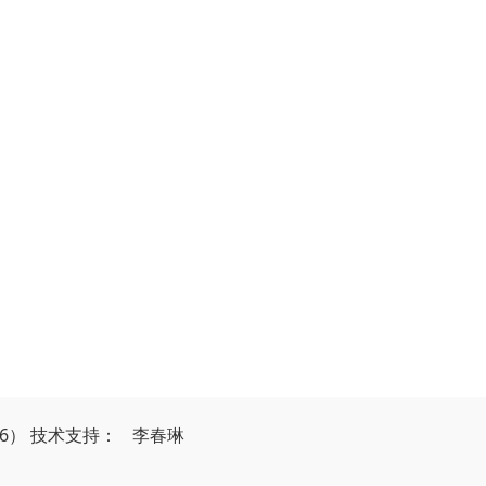
26）
技
术
支
持
：
李春琳