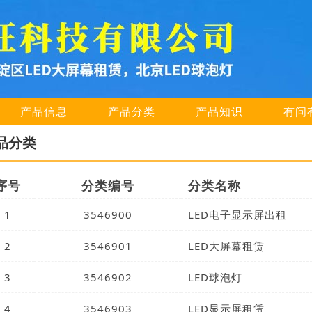
产品信息
产品分类
产品知识
有问
品分类
序号
分类编号
分类名称
1
3546900
LED电子显示屏出租
2
3546901
LED大屏幕租赁
3
3546902
LED球泡灯
4
3546903
LED显示屏租赁