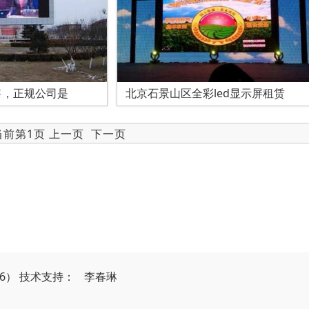
售，正规公司是
北京石景山区全彩led显示屏租赁
 当前第1页 上一页
下一页
26）
技
术
支
持
：
李春琳